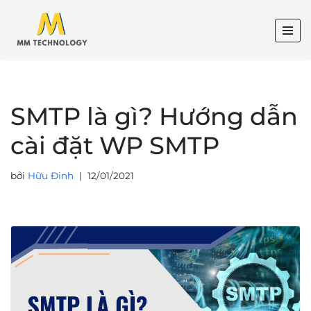
Chuyển
tới
nội
dung
SMTP là gì? Hướng dẫn
cài đặt WP SMTP
bởi
Hữu Đinh
12/01/2021