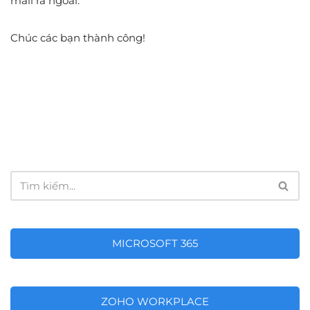
mail ra ngoài.
Chúc các bạn thành công!
MICROSOFT 365
ZOHO WORKPLACE