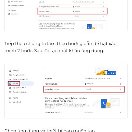
Tiếp theo chúng ta làm theo hướng dẫn để bật xác
minh 2 bước. Sau đó tạo mật khẩu ứng dụng.
Chọn ứng dụng và thiết bị bạn muốn tạo.