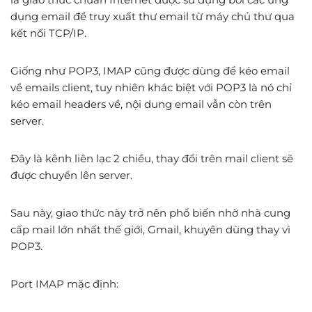
dụng email để truy xuất thư email từ máy chủ thư qua
kết nối TCP/IP.
Giống như POP3, IMAP cũng được dùng để kéo email
về emails client, tuy nhiên khác biệt với POP3 là nó chỉ
kéo email headers về, nội dung email vẫn còn trên
server.
Đây là kênh liên lạc 2 chiều, thay đổi trên mail client sẽ
được chuyển lên server.
Sau này, giao thức này trở nên phổ biến nhờ nhà cung
cấp mail lớn nhất thế giới, Gmail, khuyên dùng thay vì
POP3.
Port IMAP mặc định: