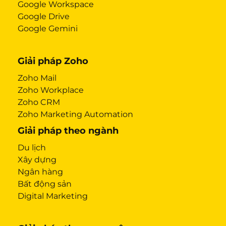
Google Workspace
Google Drive
Google Gemini
Giải pháp Zoho
Zoho Mail
Zoho Workplace
Zoho CRM
Zoho Marketing Automation
Giải pháp theo ngành
Du lịch
Xây dựng
Ngân hàng
Bất động sản
Digital Marketing