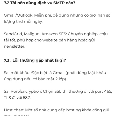
7.2 Tôi nên dùng dịch vụ SMTP nào?
Gmail/Outlook: Miễn phí, dễ dùng nhưng có giới hạn số
lượng thư mỗi ngày.
SendGrid, Mailgun, Amazon SES: Chuyên nghiệp, chịu
tải tốt, phù hợp cho website bán hàng hoặc gửi
newsletter.
7.3 . Lỗi thường gặp nhất là gì?
Sai mật khẩu: Đặc biệt là Gmail (phải dùng Mật khẩu
ứng dụng nếu có bảo mật 2 lớp).
Sai Port/Encryption: Chọn SSL thì thường đi với port 465,
TLS đi với 587.
Host chặn: Một số nhà cung cấp hosting khóa cổng gửi