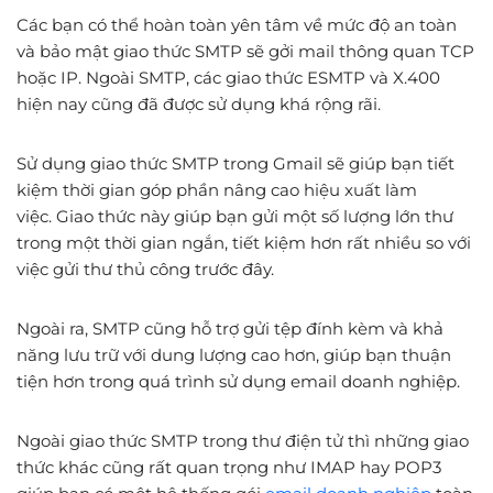
Các bạn có thể hoàn toàn yên tâm về mức độ an toàn
và bảo mật giao thức SMTP sẽ gởi mail thông quan TCP
hoặc IP. Ngoài SMTP, các giao thức ESMTP và X.400
hiện nay cũng đã được sử dụng khá rộng rãi.
Sử dụng giao thức SMTP trong Gmail sẽ giúp bạn tiết
kiệm thời gian góp phần nâng cao hiệu xuất làm
việc. Giao thức này giúp bạn gửi một số lượng lớn thư
trong một thời gian ngắn, tiết kiệm hơn rất nhiều so với
việc gửi thư thủ công trước đây.
Ngoài ra, SMTP cũng hỗ trợ gửi tệp đính kèm và khả
năng lưu trữ với dung lượng cao hơn, giúp bạn thuận
tiện hơn trong quá trình sử dụng email doanh nghiệp.
Ngoài giao thức SMTP trong thư điện tử thì những giao
thức khác cũng rất quan trọng như IMAP hay POP3