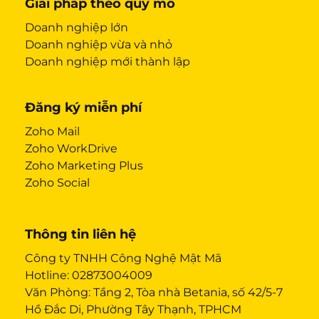
Giải pháp theo quy mô
Doanh nghiệp lớn
Doanh nghiệp vừa và nhỏ
Doanh nghiệp mới thành lập
Đăng ký miễn phí
Zoho Mail
Zoho WorkDrive
Zoho Marketing Plus
Zoho Social
Thông tin liên hệ
Công ty TNHH Công Nghệ Mật Mã
Hotline:
02873004009
Văn Phòng: Tầng 2, Tòa nhà Betania, số 42/5-7
Hồ Đắc Di, Phường Tây Thạnh, TPHCM