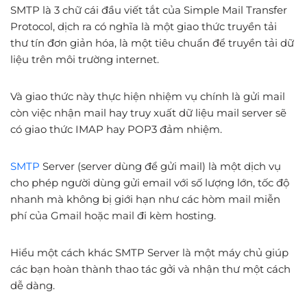
SMTP là 3 chữ cái đầu viết tắt của Simple Mail Transfer
Protocol, dịch ra có nghĩa là một giao thức truyền tải
thư tín đơn giản hóa, là một tiêu chuẩn để truyền tải dữ
liệu trên môi trường internet.
Và giao thức này thực hiện nhiệm vụ chính là gửi mail
còn việc nhận mail hay truy xuất dữ liệu mail server sẽ
có giao thức IMAP hay POP3 đảm nhiệm.
SMTP
Server (server dùng để gửi mail) là một dịch vụ
cho phép người dùng gửi email với số lượng lớn, tốc độ
nhanh mà không bị giới hạn như các hòm mail miễn
phí của Gmail hoặc mail đi kèm hosting.
Hiểu một cách khác SMTP Server là một máy chủ giúp
các bạn hoàn thành thao tác gởi và nhận thư một cách
dễ dàng.