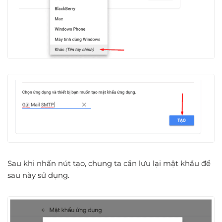
Sau khi nhấn nút tạo, chung ta cần lưu lại mật khẩu để
sau này sử dụng.