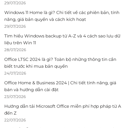
29/07/2026
Windows 11 Home là gì? Chi tiết về các phiên bản, tính
năng, giá bản quyền và cách kích hoạt
29/07/2026
Tìm hiểu Windows backup từ A-Z và 4 cách sao lưu dữ
liệu trên Win 11
28/07/2026
Office LTSC 2024 là gì? Toàn bộ những thông tin cần
biết trước khi mua bản quyền
24/07/2026
Office Home & Business 2024 | Chi tiết tính năng, giá
bán và hướng dẫn cài đặt
23/07/2026
Hướng dẫn tải Microsoft Office miễn phí hợp pháp từ A
đến Z
22/07/2026