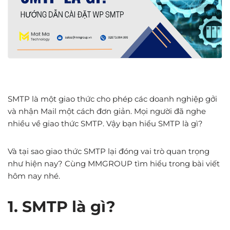
SMTP là một giao thức cho phép các doanh nghiệp gởi
và nhận Mail một cách đơn giản. Mọi người đã nghe
nhiều về giao thức SMTP. Vậy bạn hiểu SMTP là gì?
Và tại sao giao thức SMTP lại đóng vai trò quan trọng
như hiện nay? Cùng MMGROUP tìm hiểu trong bài viết
hôm nay nhé.
1. SMTP là gì?