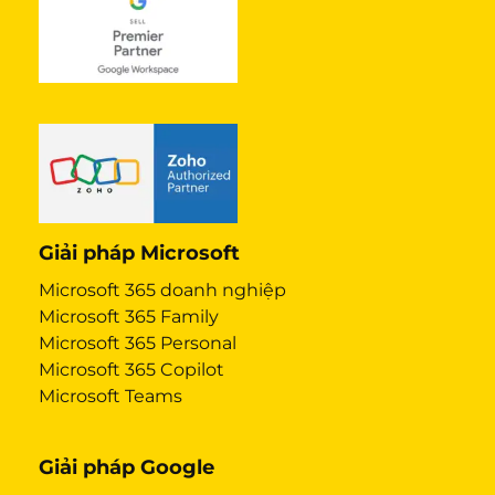
Giải pháp Microsoft
Microsoft 365 doanh nghiệp
Microsoft 365 Family
Microsoft 365 Personal
Microsoft 365 Copilot
Microsoft Teams
Giải pháp Google