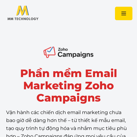
Chuyển
tới
nội
dung
Phần mềm Email
Marketing Zoho
Campaigns
Vận hành các chiến dịch email marketing chưa
bao giờ dễ dàng hơn thế – từ thiết kế mẫu email,
tạo quy trình tự động hóa và nhắm mục tiêu phù
hợp – Zoho Campaigns đáp ứng mọi yêu cầu của