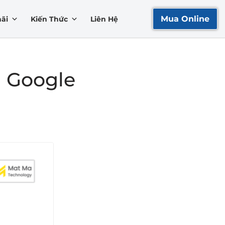
Mua Online
ãi
Kiến Thức
Liên Hệ
g Google