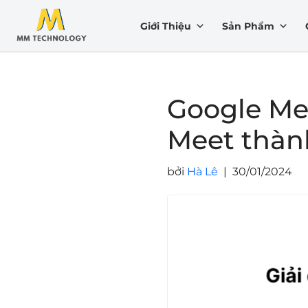
Giới Thiệu
Sản Phẩm
Chuyển
tới
nội
dung
Google Mee
Meet thàn
bởi
Hà Lê
30/01/2024