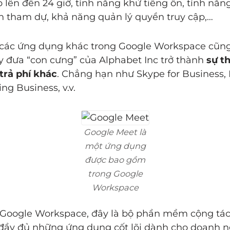
 lên đến 24 giờ, tính năng khử tiếng ồn, tính năng
nh tham dự, khả năng quản lý quyền truy cập,…
 các ứng dụng khác trong Google Workspace cũng
 đưa “con cưng” của Alphabet Inc trở thành
sự t
trả phí khác
. Chẳng hạn như Skype for Business,
ng Business, v.v.
Google Meet là
một ứng dụng
được bao gồm
trong Google
Workspace
Google Workspace, đây là bộ phần mềm cộng tác 
đầy đủ những ứng dụng cốt lõi dành cho doanh n