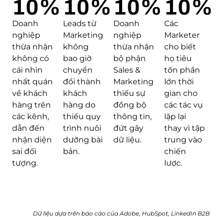
10
%
10
%
10
%
10
%
Doanh
Leads từ
Doanh
Các
nghiệp
Marketing
nghiệp
Marketer
thừa nhận
không
thừa nhận
cho biết
không có
bao giờ
bộ phận
họ tiêu
cái nhìn
chuyển
Sales &
tốn phần
nhất quán
đổi thành
Marketing
lớn thời
về khách
khách
thiếu sự
gian cho
hàng trên
hàng do
đồng bộ
các tác vụ
các kênh,
thiếu quy
thông tin,
lặp lại
dẫn đến
trình nuôi
đứt gãy
thay vì tập
nhận diện
dưỡng bài
dữ liệu.
trung vào
sai đối
bản.
chiến
tượng.
lược.
Dữ liệu dựa trên báo cáo của Adobe, HubSpot, LinkedIn B2B