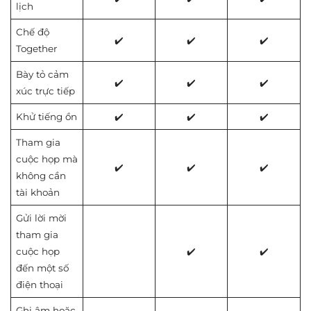
lịch
Chế độ
✔️
✔️
✔️
Together
Bày tỏ cảm
✔️
✔️
✔️
xúc trực tiếp
Khử tiếng ồn
✔️
✔️
✔️
Tham gia
cuộc họp mà
✔️
✔️
✔️
không cần
tài khoản
Gửi lời mời
tham gia
cuộc họp
✔️
✔️
đến một số
điện thoại
Ghi âm hoặc