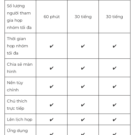
Số lượng
người tham
60 phút
30 tiếng
30 tiếng
gia họp
nhóm tối đa
Thời gian
họp nhóm
✔️
✔️
✔️
tối đa
Chia sẻ màn
✔️
✔️
✔️
hình
Nền tùy
✔️
✔️
✔️
chỉnh
Chú thích
✔️
✔️
✔️
trực tiếp
Lên lịch họp
✔️
✔️
✔️
Ứng dụng
✔️
✔️
✔️