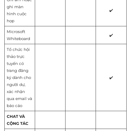
ghi màn
✔️
hình cuộc
họp
Microsoft
✔️
Whiteboard
Tổ chức hội
thảo trực
tuyến có
trang đăng
ký dành cho
✔️
người dự,
xác nhận
qua email và
báo cáo
CHAT VÀ
CỘNG TÁC