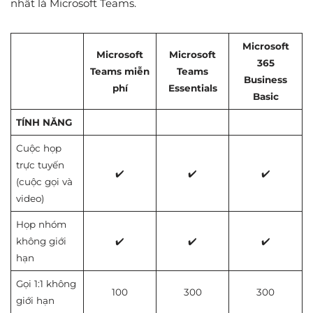
nhất là Microsoft Teams.
Microsoft
Microsoft
Microsoft
365
Teams miễn
Teams
Business
phí
Essentials
Basic
TÍNH NĂNG
Cuộc họp
trực tuyến
✔️
✔️
✔️
(cuộc gọi và
video)
Họp nhóm
không giới
✔️
✔️
✔️
hạn
Gọi 1:1 không
100
300
300
giới hạn