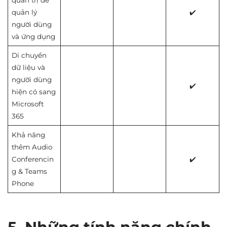
quản trị để
quản lý
✔️
người dùng
và ứng dụng
Di chuyển
dữ liệu và
người dùng
✔️
hiện có sang
Microsoft
365
Khả năng
thêm Audio
Conferencin
✔️
g & Teams
Phone