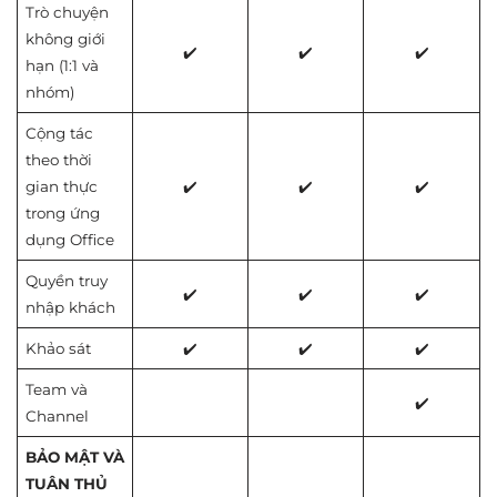
Trò chuyện
không giới
✔️
✔️
✔️
hạn (1:1 và
nhóm)
Cộng tác
theo thời
gian thực
✔️
✔️
✔️
trong ứng
dụng Office
Quyền truy
✔️
✔️
✔️
nhập khách
Khảo sát
✔️
✔️
✔️
Team và
✔️
Channel
BẢO MẬT VÀ
TUÂN THỦ