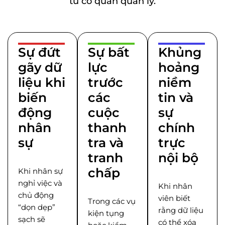
từ cơ quan quản lý.
Sự đứt
Sự bất
Khủng
gãy dữ
lực
hoảng
liệu khi
trước
niềm
biến
các
tin và
động
cuộc
sự
nhân
thanh
chính
sự
tra và
trực
tranh
nội bộ
chấp
Khi nhân sự
nghỉ việc và
Khi nhân
chủ động
viên biết
Trong các vụ
“dọn dẹp”
rằng dữ liệu
kiện tụng
sạch sẽ
có thể xóa