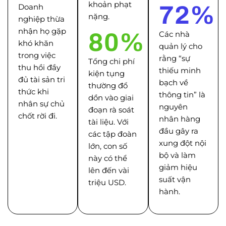
khoản phạt
72
%
Doanh
nặng.
nghiệp thừa
nhận họ gặp
80
%
Các nhà
khó khăn
quản lý cho
trong việc
rằng “sự
Tổng chi phí
thu hồi đầy
thiếu minh
kiện tụng
đủ tài sản tri
bạch về
thường đổ
thức khi
thông tin” là
dồn vào giai
nhân sự chủ
nguyên
đoạn rà soát
chốt rời đi.
nhân hàng
tài liệu. Với
đầu gây ra
các tập đoàn
xung đột nội
lớn, con số
bộ và làm
này có thể
giảm hiệu
lên đến vài
suất vận
triệu USD.
hành.