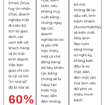
hoặc kiểm
Email, Drive
bỏ mà
toán, nếu
hay tin nhắn
không để lại
không truy
Chat, doanh
dấu vết, tính
xuất bằng
nghiệp mất
trách nhiệm
chứng ngay
đi toàn bộ
(Accountability)
lập tức,
lịch sử giao
sẽ biến mất.
doanh
dịch, các
Nhà lãnh
nghiệp bị coi
cam kết với
đạo luôn
là yếu thế.
khách hàng
sống trong
Việc thiếu
và bí mật
sự nghi kỵ,
một cơ chế
kinh doanh.
không biết
đóng băng
Việc bàn
đâu là sự
dữ liệu khiến
giao chỉ còn
thật, dẫn
các bằng
là cái vỏ khi
đến một văn
chứng sẽ bị
“trí nhớ số”
hóa làm việc
ngụy tạo
đã bị xóa sổ.
đối phó và
hoặc hủy
thiếu minh
60
%
hoại, dẫn
bạch.
đến những