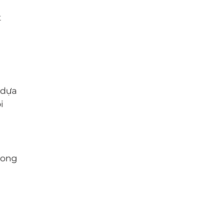
t
 dựa
i
rong