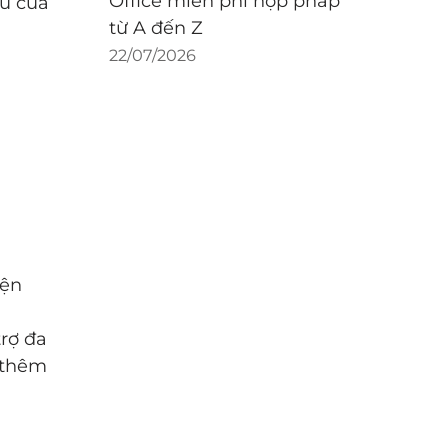
Office miễn phí hợp pháp
ầu của
từ A đến Z
22/07/2026
iện
trợ đa
 thêm