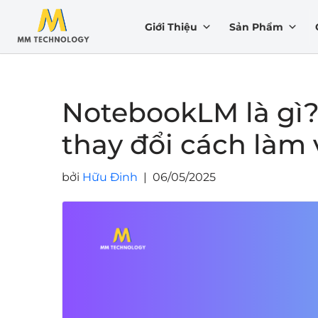
Giới Thiệu
Sản Phẩm
Chuyển
tới
nội
dung
NotebookLM là gì?
thay đổi cách làm 
bởi
Hữu Đinh
06/05/2025