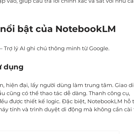
p vào, giúp câu trả lời chính xác và sát với nhu c
h nổi bật của NotebookLM
 Trợ lý AI ghi chú thông minh từ Google.
sử dụng
, hiện đại, lấy người dùng làm trung tâm. Giao d
đầu cũng có thể thao tác dễ dàng. Thanh công cụ,
đều được thiết kế logic. Đặc biệt, NotebookLM hỗ 
máy tính và trình duyệt di động mà không cần cài