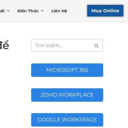
Mua Online
ãi
Kiến Thức
Liên Hệ
để
MICROSOFT 365
ZOHO WORKPLACE
GOOGLE WORKSPACE