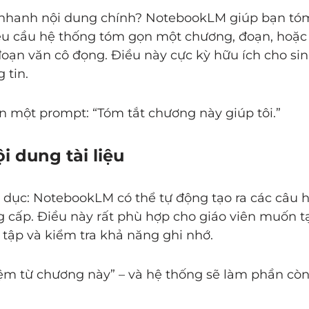
u nhanh nội dung chính? NotebookLM giúp bạn tóm
 yêu cầu hệ thống tóm gọn một chương, đoạn, hoặc
 đoạn văn cô đọng. Điều này cực kỳ hữu ích cho si
 tin.
ần một prompt: “Tóm tắt chương này giúp tôi.”
i dung tài liệu
o dục: NotebookLM có thể tự động tạo ra các câu h
ng cấp. Điều này rất phù hợp cho giáo viên muốn t
tập và kiểm tra khả năng ghi nhớ.
iệm từ chương này” – và hệ thống sẽ làm phần còn 