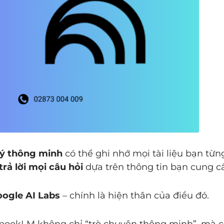
lý thông minh
có thể ghi nhớ mọi tài liệu bạn từn
trả lời mọi câu hỏi
dựa trên thông tin bạn cung c
ogle AI Labs
– chính là hiện thân của điều đó.
tebookLM không chỉ “trò chuyện thông minh”, mà 