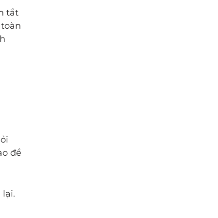
 tắt
 toàn
nh
ỏi
ạo đề
lại.