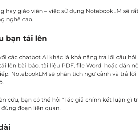
ng hay giáo viên – việc sử dụng NotebookLM sẽ rấ
g nghệ cao.
u bạn tải lên
i các chatbot AI khác là khả năng trả lời câu hỏi
ải lên bài báo, tài liệu PDF, file Word, hoặc dán nộ
tiếp. NotebookLM sẽ phân tích ngữ cảnh và trả lời
ó.
n cứu, bạn có thể hỏi “Tác giả chính kết luận gì t
 đúng đoạn liên quan.
dài