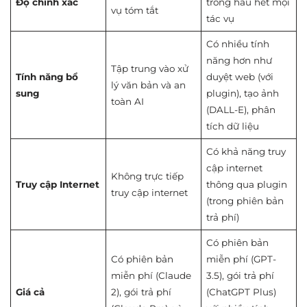
Độ chính xác
trong hầu hết mọi
vụ tóm tắt
tác vụ
Có nhiều tính
năng hơn như
Tập trung vào xử
Tính năng bổ
duyệt web (với
lý văn bản và an
sung
plugin), tạo ảnh
toàn AI
(DALL-E), phân
tích dữ liệu
Có khả năng truy
cập internet
Không trực tiếp
Truy cập Internet
thông qua plugin
truy cập internet
(trong phiên bản
trả phí)
Có phiên bản
Có phiên bản
miễn phí (GPT-
miễn phí (Claude
3.5), gói trả phí
Giá cả
2), gói trả phí
(ChatGPT Plus)