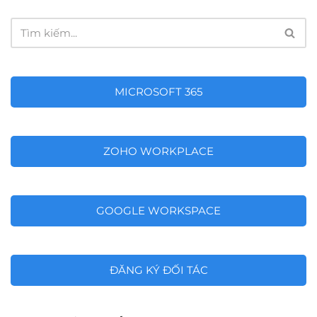
MICROSOFT 365
ZOHO WORKPLACE
GOOGLE WORKSPACE
ĐĂNG KÝ ĐỐI TÁC