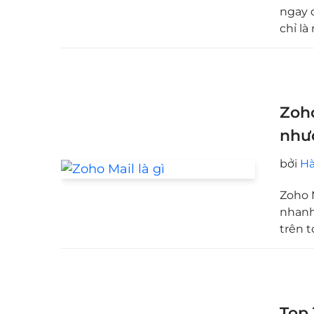
ngay 
chỉ l
Zoho
như
bởi
Hà
Zoho M
nhanh
trên 
Top 