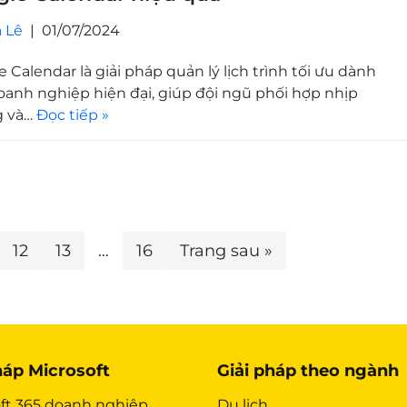
 Lê
01/07/2024
 Calendar là giải pháp quản lý lịch trình tối ưu dành
oanh nghiệp hiện đại, giúp đội ngũ phối hợp nhịp
 và…
Đọc tiếp »
12
13
…
16
Trang sau »
háp Microsoft
Giải pháp theo ngành
ft 365 doanh nghiệp
Du lịch