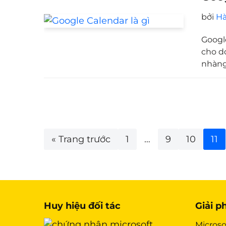
bởi
Hà
Google
cho d
nhàng
« Trang trước
1
…
9
10
11
Huy hiệu đối tác
Giải p
Microso