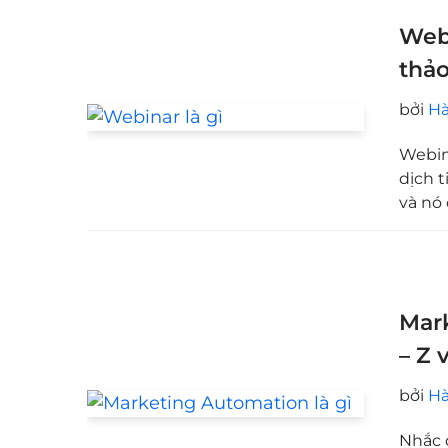
Webi
thảo
bởi
Hà
Webin
dịch t
và nó
Mark
– Z 
bởi
Hà
Nhắc 