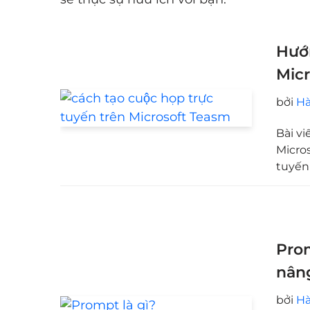
Hướn
Micr
bởi
Hà
Bài vi
Micros
tuyến
Prom
nâng
bởi
Hà