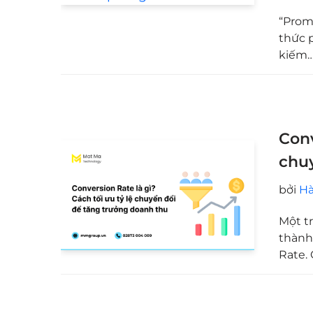
“Promp
thức p
kiếm
Conv
chuy
bởi
Hà
Một t
thành 
Rate.