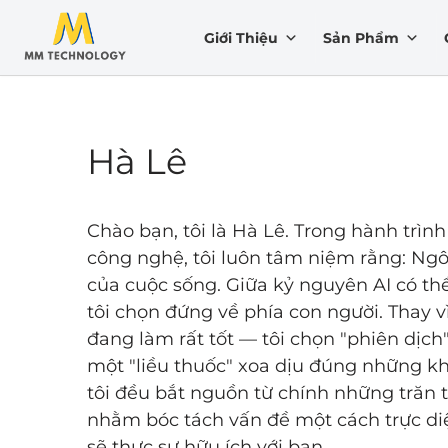
Giới Thiệu
Sản Phẩm
Chuyển
tới
nội
dung
Hà Lê
Chào bạn, tôi là Hà Lê. Trong hành trì
công nghệ, tôi luôn tâm niệm rằng: Ng
của cuộc sống. Giữa kỷ nguyên AI có th
tôi chọn đứng về phía con người. Thay v
đang làm rất tốt — tôi chọn "phiên dịc
một "liều thuốc" xoa dịu đúng những kh
tôi đều bắt nguồn từ chính những trăn t
nhằm bóc tách vấn đề một cách trực di
sẽ thực sự hữu ích với bạn.