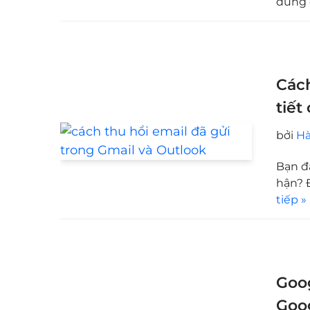
dùng
Cách
tiết
bởi
Hà
Bạn đ
hận? 
tiếp »
Goog
Goog