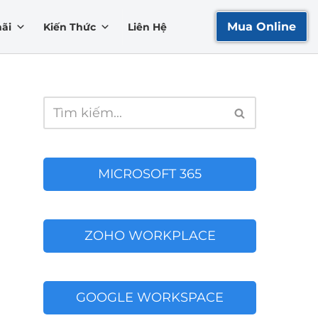
Mua Online
ãi
Kiến Thức
Liên Hệ
MICROSOFT 365
ZOHO WORKPLACE
GOOGLE WORKSPACE