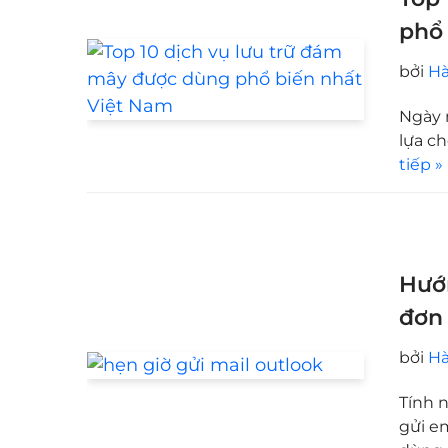
phổ 
bởi
Hà
Ngày 
lựa c
tiếp »
Hướn
đơn
bởi
Hà
Tính n
gửi e