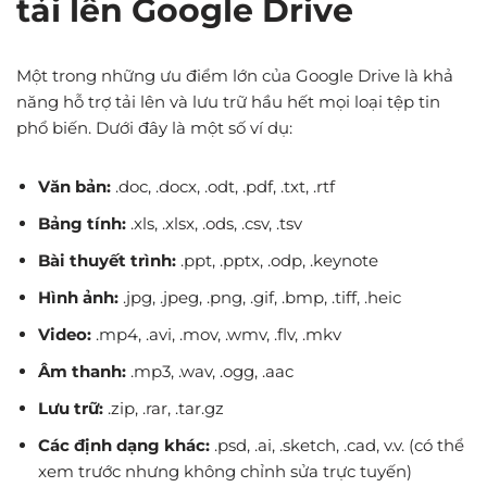
tải lên Google Drive
Một trong những ưu điểm lớn của Google Drive là khả
năng hỗ trợ tải lên và lưu trữ hầu hết mọi loại tệp tin
phổ biến. Dưới đây là một số ví dụ:
Văn bản:
.doc, .docx, .odt, .pdf, .txt, .rtf
Bảng tính:
.xls, .xlsx, .ods, .csv, .tsv
Bài thuyết trình:
.ppt, .pptx, .odp, .keynote
Hình ảnh:
.jpg, .jpeg, .png, .gif, .bmp, .tiff, .heic
Video:
.mp4, .avi, .mov, .wmv, .flv, .mkv
Âm thanh:
.mp3, .wav, .ogg, .aac
Lưu trữ:
.zip, .rar, .tar.gz
Các định dạng khác:
.psd, .ai, .sketch, .cad, v.v. (có thể
xem trước nhưng không chỉnh sửa trực tuyến)