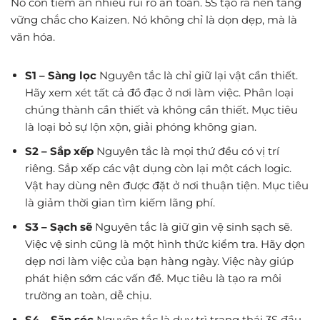
Nó còn tiềm ẩn nhiều rủi ro an toàn. 5S tạo ra nền tảng
vững chắc cho Kaizen. Nó không chỉ là dọn dẹp, mà là
văn hóa.
S1 – Sàng lọc
Nguyên tắc là chỉ giữ lại vật cần thiết.
Hãy xem xét tất cả đồ đạc ở nơi làm việc. Phân loại
chúng thành cần thiết và không cần thiết. Mục tiêu
là loại bỏ sự lộn xộn, giải phóng không gian.
S2 – Sắp xếp
Nguyên tắc là mọi thứ đều có vị trí
riêng. Sắp xếp các vật dụng còn lại một cách logic.
Vật hay dùng nên được đặt ở nơi thuận tiện. Mục tiêu
là giảm thời gian tìm kiếm lãng phí.
S3 – Sạch sẽ
Nguyên tắc là giữ gìn vệ sinh sạch sẽ.
Việc vệ sinh cũng là một hình thức kiểm tra. Hãy dọn
dẹp nơi làm việc của bạn hàng ngày. Việc này giúp
phát hiện sớm các vấn đề. Mục tiêu là tạo ra môi
trường an toàn, dễ chịu.
S4 – Săn sóc
Nguyên tắc là duy trì trạng thái 3S đầu.