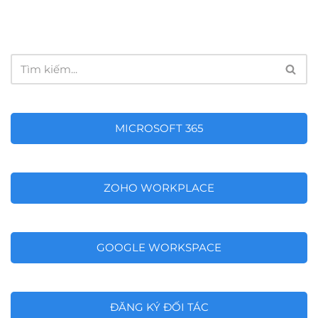
MICROSOFT 365
ZOHO WORKPLACE
GOOGLE WORKSPACE
ĐĂNG KÝ ĐỐI TÁC