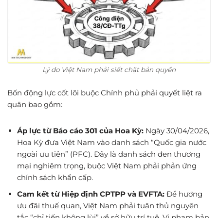
Lý do Việt Nam phải siết chặt bản quyền
Bốn động lực cốt lõi buộc Chính phủ phải quyết liệt ra
quân bao gồm:
Áp lực từ Báo cáo 301 của Hoa Kỳ:
Ngày 30/04/2026,
Hoa Kỳ đưa Việt Nam vào danh sách “Quốc gia nước
ngoài ưu tiên” (PFC). Đây là danh sách đen thương
mại nghiêm trọng, buộc Việt Nam phải phản ứng
chính sách khẩn cấp.
Cam kết từ Hiệp định CPTPP và EVFTA:
Để hưởng
ưu đãi thuế quan, Việt Nam phải tuân thủ nguyên
tắc “chỉ tiến không lùi” về sở hữu trí tuệ. Vi phạm bản