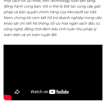
một cách tối ưu nhất, MM Technology luôn sẵn sàng
đồng hành cùng bạn. Với vị thế là Đối tác cung cấp giải
pháp và bản quyền chính hãng của Microsoft tại Việt
Nam, chúng tôi cam kết hỗ trợ doanh nghiệp trong việc
khảo sát chi tiết hệ thống, tối ưu hóa ngân sách đầu tư
công nghệ, đồng thời đảm bảo tính tuân thủ pháp lý
toàn diện và an toàn tuyệt đối.