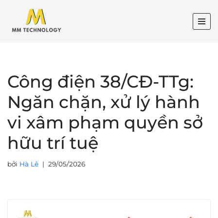
Chuyển
tới
nội
dung
Công điện 38/CĐ-TTg:
Ngăn chặn, xử lý hành
vi xâm phạm quyền sở
hữu trí tuệ
bởi
Hà Lê
29/05/2026