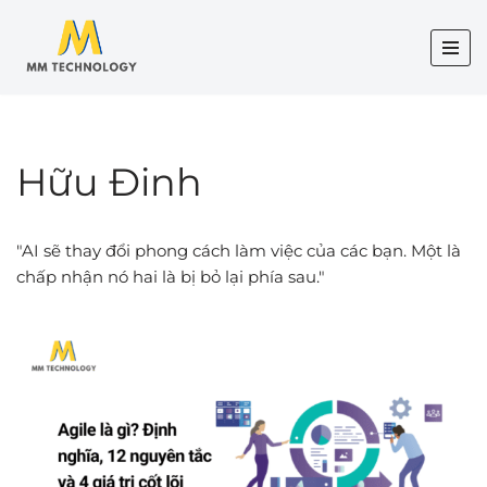
Chuyển
tới
nội
dung
Hữu Đinh
"AI sẽ thay đổi phong cách làm việc của các bạn. Một là
chấp nhận nó hai là bị bỏ lại phía sau."