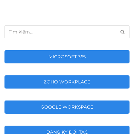
MICROSOFT 365
ZOHO WORKPLACE
GOOGLE WORKSPACE
ĐĂNG KÝ ĐỐI TÁC