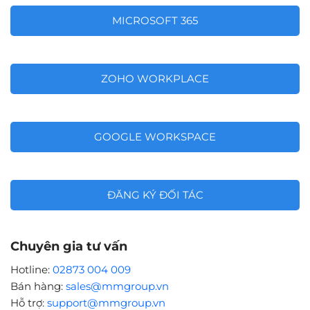
MICROSOFT 365
ZOHO WORKPLACE
GOOGLE WORKSPACE
ĐĂNG KÝ ĐỐI TÁC
Chuyên gia tư vấn
Hotline:
02873 004 009
Bán hàng:
sales@mmgroup.vn
Hỗ trợ:
support@mmgroup.vn